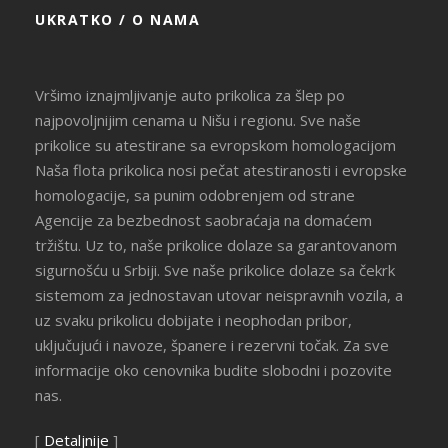
UKRATKO / O NAMA
Vršimo iznajmljivanje auto prikolica za šlep po
najpovoljnijim cenama u Nišu i regionu. Sve naše
prikolice su atestirane sa evropskom homologacijom
Naša flota prikolica nosi pečat atestiranosti i evropske
homologacije, sa punim odobrenjem od strane
Agencije za bezbednost saobraćaja na domaćem
tržištu. Uz to, naše prikolice dolaze sa garantovanom
sigurnošću u Srbiji. Sve naše prikolice dolaze sa čekrk
sistemom za jednostavan utovar neispravnih vozila, a
uz svaku prikolicu dobijate i neophodan pribor,
uključujući i navoze, španere i rezervni točak. Za sve
informacije oko cenovnika budite slobodni i pozovite
nas.
[
Detaljnije
]