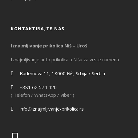
KONTAKTIRAJTE NAS
Iznajmljivanje prikolica Niš – Uroš
Iznajmljivanje auto prikolica u Nišu za vrste namena
Bademova 11, 18000 Niš, Srbija / Serbia
+381 62 574 420
( Telefon / WhatsApp / Viber )
info@iznajmljivanje-prikolica.rs