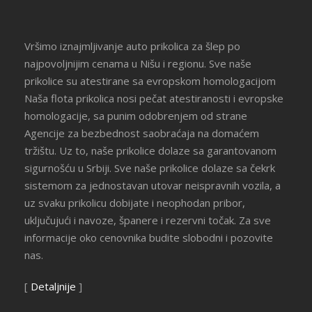
Vršimo iznajmljivanje auto prikolica za šlep po
najpovoljnijim cenama u Nišu i regionu. Sve naše
prikolice su atestirane sa evropskom homologacijom
Naša flota prikolica nosi pečat atestiranosti i evropske
homologacije, sa punim odobrenjem od strane
Agencije za bezbednost saobraćaja na domaćem
tržištu. Uz to, naše prikolice dolaze sa garantovanom
sigurnošću u Srbiji. Sve naše prikolice dolaze sa čekrk
sistemom za jednostavan utovar neispravnih vozila, a
uz svaku prikolicu dobijate i neophodan pribor,
uključujući i navoze, španere i rezervni točak. Za sve
informacije oko cenovnika budite slobodni i pozovite
nas.
[
Detaljnije
]