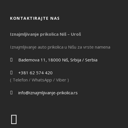
KONTAKTIRAJTE NAS
Iznajmljivanje prikolica Niš – Uroš
Iznajmljivanje auto prikolica u Nišu za vrste namena
Bademova 11, 18000 Niš, Srbija / Serbia
+381 62 574 420
( Telefon / WhatsApp / Viber )
info@iznajmljivanje-prikolica.rs