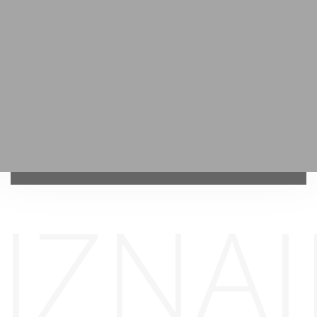
prirodi Vašeg posla.
Pozovite odmah / +381 62 574 420
IZNAJ