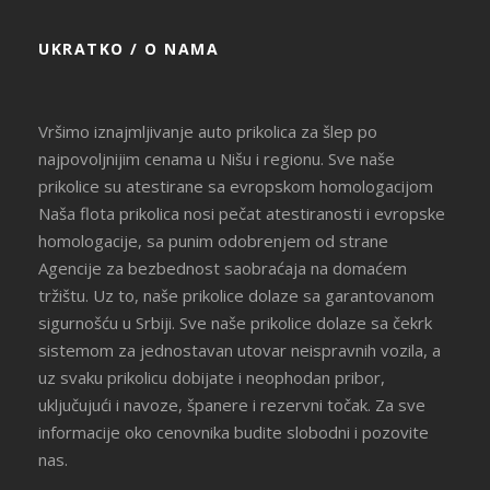
UKRATKO / O NAMA
Vršimo iznajmljivanje auto prikolica za šlep po
najpovoljnijim cenama u Nišu i regionu. Sve naše
prikolice su atestirane sa evropskom homologacijom
Naša flota prikolica nosi pečat atestiranosti i evropske
homologacije, sa punim odobrenjem od strane
Agencije za bezbednost saobraćaja na domaćem
tržištu. Uz to, naše prikolice dolaze sa garantovanom
sigurnošću u Srbiji. Sve naše prikolice dolaze sa čekrk
sistemom za jednostavan utovar neispravnih vozila, a
uz svaku prikolicu dobijate i neophodan pribor,
uključujući i navoze, španere i rezervni točak. Za sve
informacije oko cenovnika budite slobodni i pozovite
nas.