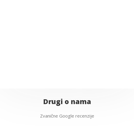
Maksimalna nosivost 1620 kg
Prazna prikolica: 380 kg
Cena po danu: 2000,00 din.
Pozvati za cenu
Drugi o nama
Zvanične Google recenzije