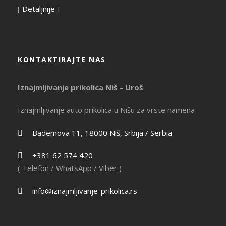
[
Detaljnije
]
KONTAKTIRAJTE NAS
Iznajmljivanje prikolica Niš – Uroš
Iznajmljivanje auto prikolica u Nišu za vrste namena
Bademova 11, 18000 Niš, Srbija / Serbia
+381 62 574 420
( Telefon / WhatsApp / Viber )
info@iznajmljivanje-prikolica.rs