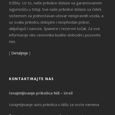
tržištu. Uz to, naše prikolice dolaze sa garantovanom
sigurnošću u Srbiji. Sve naše prikolice dolaze sa čekrk
sistemom za jednostavan utovar neispravnih vozila, a
uz svaku prikolicu dobijate i neophodan pribor,
uključujući i navoze, španere i rezervni točak. Za sve
informacije oko cenovnika budite slobodni i pozovite
nas.
[
Detaljnije
]
KONTAKTIRAJTE NAS
Iznajmljivanje prikolica Niš – Uroš
Iznajmljivanje auto prikolica u Nišu za vrste namena