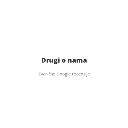
navoze, španere i rezervni točak.
Drugi o nama
Zvanične Google recenzije