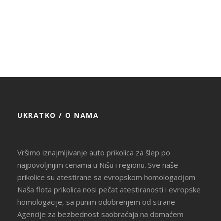
Za korisnike mobilnih telefona /
Kliknite na dugme iznad.
UKRATKO / O NAMA
Vršimo iznajmljivanje auto prikolica za šlep po
najpovoljnijim cenama u Nišu i regionu. Sve naše
prikolice su atestirane sa evropskom homologacijom
Naša flota prikolica nosi pečat atestiranosti i evropske
homologacije, sa punim odobrenjem od strane
Agencije za bezbednost saobraćaja na domaćem