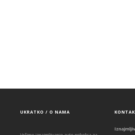
UKRATKO / O NAMA
KONTAK
Iznajmlji
Vršimo iznajmljivanje auto prikolica za