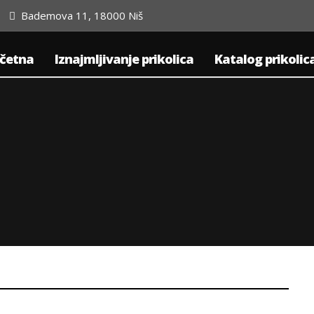
Bademova 11, 18000 Niš
četna
Iznajmljivanje prikolica
Katalog prikolic