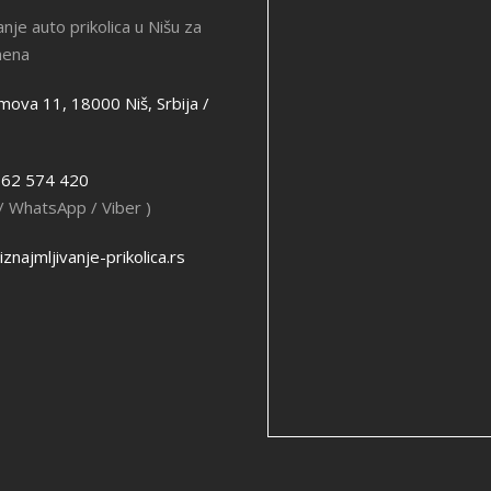
anje auto prikolica u Nišu za
mena
ova 11, 18000 Niš, Srbija /
 62 574 420
 / WhatsApp / Viber )
znajmljivanje-prikolica.rs