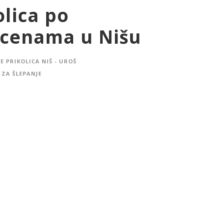
olica po
 cenama u Nišu
E PRIKOLICA NIŠ - UROŠ
 ZA ŠLEPANJE