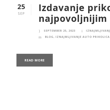
Izdavanje prik
25
SEP
najpovoljnijim
SEPTEMBER 25, 2023
IZNAJMLJIVANJ
BLOG
,
IZNAJMLJIVANJE AUTO PRIKOLICA
READ MORE