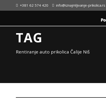
+381 62 574 420
info@iznajmljivanje-prikolica.rs
Po
TAG
Rentiranje auto prikolica Čalije Niš