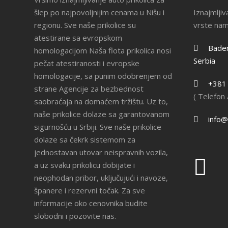
šlep po najpovoljnijim cenama u Nišu i
Iznajmljiv
regionu. Sve naše prikolice su
vrste na
atestirane sa evropskom
Badem
homologacijom Naša flota prikolica nosi
Serbia
pečat atestiranosti i evropske
homologacije, sa punim odobrenjem od
+381
strane Agencije za bezbednost
( Telefon
saobraćaja na domaćem tržištu. Uz to,
naše prikolice dolaze sa garantovanom
info@i
sigurnošću u Srbiji. Sve naše prikolice
dolaze sa čekrk sistemom za
jednostavan utovar neispravnih vozila,
a uz svaku prikolicu dobijate i
neophodan pribor, uključujući i navoze,
španere i rezervni točak. Za sve
informacije oko cenovnika budite
slobodni i pozovite nas.