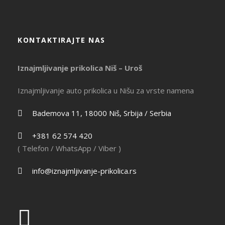
KONTAKTIRAJTE NAS
Iznajmljivanje prikolica Niš – Uroš
Iznajmljivanje auto prikolica u Nišu za vrste namena
Bademova 11, 18000 Niš, Srbija / Serbia
+381 62 574 420
( Telefon / WhatsApp / Viber )
info@iznajmljivanje-prikolica.rs