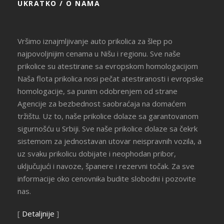
UKRATKO / O NAMA
Vršimo iznajmljivanje auto prikolica za šlep po
najpovoljnijim cenama u Nišu i regionu. Sve naše
prikolice su atestirane sa evropskom homologacijom
Naša flota prikolica nosi pečat atestiranosti i evropske
homologacije, sa punim odobrenjem od strane
Agencije za bezbednost saobraćaja na domaćem
tržištu. Uz to, naše prikolice dolaze sa garantovanom
sigurnošću u Srbiji. Sve naše prikolice dolaze sa čekrk
sistemom za jednostavan utovar neispravnih vozila, a
uz svaku prikolicu dobijate i neophodan pribor,
uključujući i navoze, španere i rezervni točak. Za sve
informacije oko cenovnika budite slobodni i pozovite
nas.
[
Detaljnije
]