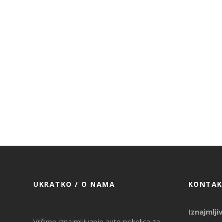
UKRATKO / O NAMA
KONTAK
Iznajmlji
Vršimo iznajmljivanje auto prikolica za