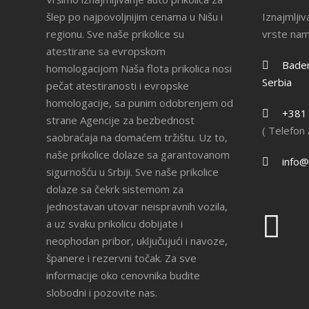
šlep po najpovoljnijim cenama u Nišu i
Iznajmljiv
regionu. Sve naše prikolice su
vrste na
atestirane sa evropskom
Badem
homologacijom Naša flota prikolica nosi
Serbia
pečat atestiranosti i evropske
homologacije, sa punim odobrenjem od
+381
strane Agencije za bezbednost
( Telefon
saobraćaja na domaćem tržištu. Uz to,
naše prikolice dolaze sa garantovanom
info@i
sigurnošću u Srbiji. Sve naše prikolice
dolaze sa čekrk sistemom za
jednostavan utovar neispravnih vozila,
a uz svaku prikolicu dobijate i
neophodan pribor, uključujući i navoze,
španere i rezervni točak. Za sve
informacije oko cenovnika budite
slobodni i pozovite nas.