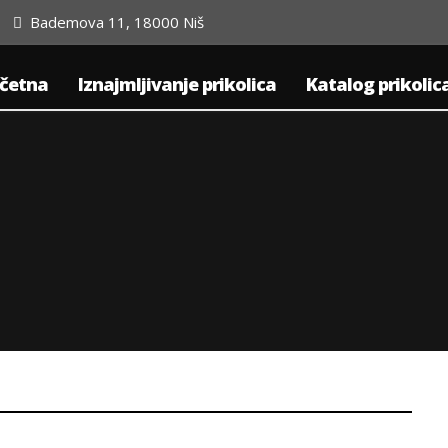
Bademova 11, 18000 Niš
četna
Iznajmljivanje prikolica
Katalog prikolic