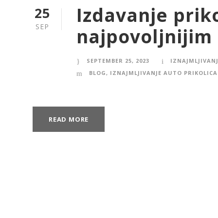
Izdavanje prik
25
SEP
najpovoljnijim
SEPTEMBER 25, 2023
IZNAJMLJIVANJ
BLOG
,
IZNAJMLJIVANJE AUTO PRIKOLICA
READ MORE