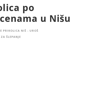
olica po
 cenama u Nišu
E PRIKOLICA NIŠ - UROŠ
 ZA ŠLEPANJE