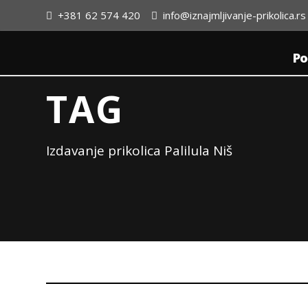
+381 62 574 420
info@iznajmljivanje-prikolica.rs
Po
TAG
Izdavanje prikolica Palilula Niš