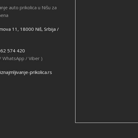
anje auto prikolica u Nišu za
mena
ova 11, 18000 Niš, Srbija /
 62 574 420
 / WhatsApp / Viber )
znajmljivanje-prikolica.rs