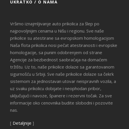
UKRATKO / O NAMA
Vršimo iznajmljivanje auto prikolica za šlep po
najpovoljnijim cenama u Nišu i regionu. Sve naše
prikolice su atestirane sa evropskom homologacijom
Naša flota prikolica nosi pečat atestiranosti i evropske
homologacije, sa punim odobrenjem od strane
Agencije za bezbednost saobraćaja na domaćem
tržištu. Uz to, naše prikolice dolaze sa garantovanom
sigurnošću u Srbiji. Sve naše prikolice dolaze sa čekrk
sistemom za jednostavan utovar neispravnih vozila, a
uz svaku prikolicu dobijate i neophodan pribor,
uključujući i navoze, španere i rezervni točak. Za sve
informacije oko cenovnika budite slobodni i pozovite
nas.
[
Detaljnije
]