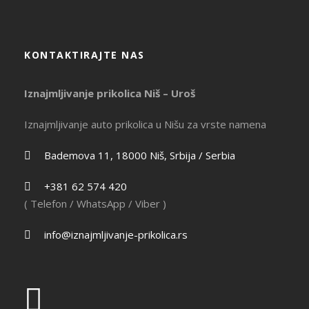
KONTAKTIRAJTE NAS
Iznajmljivanje prikolica Niš – Uroš
Iznajmljivanje auto prikolica u Nišu za vrste namena
Bademova 11, 18000 Niš, Srbija / Serbia
+381 62 574 420
( Telefon / WhatsApp / Viber )
info@iznajmljivanje-prikolica.rs