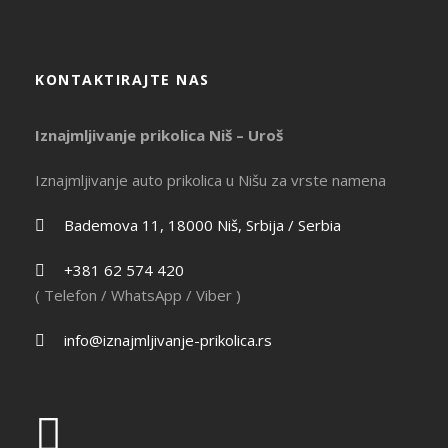
KONTAKTIRAJTE NAS
Iznajmljivanje prikolica Niš – Uroš
Iznajmljivanje auto prikolica u Nišu za vrste namena
Bademova 11, 18000 Niš, Srbija / Serbia
+381 62 574 420
( Telefon / WhatsApp / Viber )
info@iznajmljivanje-prikolica.rs