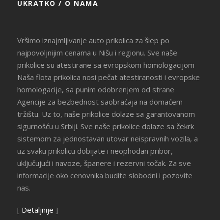
UKRATKO / O NAMA
Vršimo iznajmljivanje auto prikolica za šlep po
najpovoljnijim cenama u Nišu i regionu. Sve naše
prikolice su atestirane sa evropskom homologacijom
Naša flota prikolica nosi pečat atestiranosti i evropske
homologacije, sa punim odobrenjem od strane
Agencije za bezbednost saobraćaja na domaćem
tržištu. Uz to, naše prikolice dolaze sa garantovanom
sigurnošću u Srbiji. Sve naše prikolice dolaze sa čekrk
sistemom za jednostavan utovar neispravnih vozila, a
uz svaku prikolicu dobijate i neophodan pribor,
uključujući i navoze, španere i rezervni točak. Za sve
informacije oko cenovnika budite slobodni i pozovite
nas.
[
Detaljnije
]