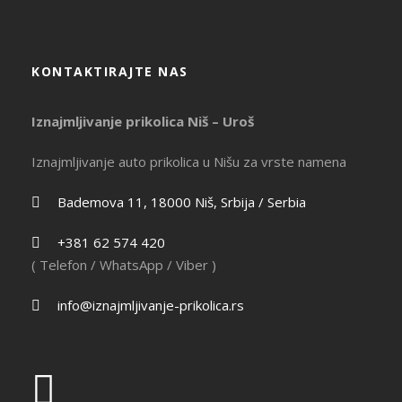
KONTAKTIRAJTE NAS
Iznajmljivanje prikolica Niš – Uroš
Iznajmljivanje auto prikolica u Nišu za vrste namena
Bademova 11, 18000 Niš, Srbija / Serbia
+381 62 574 420
( Telefon / WhatsApp / Viber )
info@iznajmljivanje-prikolica.rs