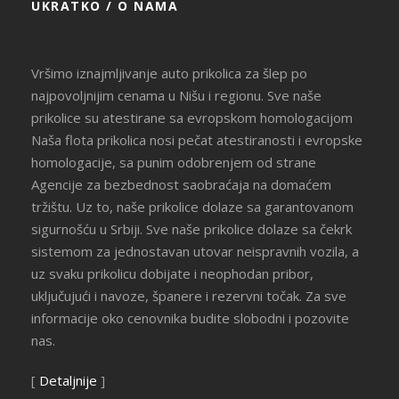
UKRATKO / O NAMA
Vršimo iznajmljivanje auto prikolica za šlep po
najpovoljnijim cenama u Nišu i regionu. Sve naše
prikolice su atestirane sa evropskom homologacijom
Naša flota prikolica nosi pečat atestiranosti i evropske
homologacije, sa punim odobrenjem od strane
Agencije za bezbednost saobraćaja na domaćem
tržištu. Uz to, naše prikolice dolaze sa garantovanom
sigurnošću u Srbiji. Sve naše prikolice dolaze sa čekrk
sistemom za jednostavan utovar neispravnih vozila, a
uz svaku prikolicu dobijate i neophodan pribor,
uključujući i navoze, španere i rezervni točak. Za sve
informacije oko cenovnika budite slobodni i pozovite
nas.
[
Detaljnije
]